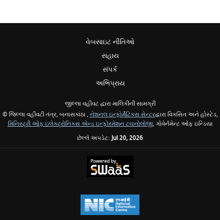
વેબસાઇટ નીતિઓ
સહાય
સંપર્ક
અભિપ્રાય
જીલ્લા વહીવટ દ્વારા માલિકીની સામગ્રી
© જિલ્લા વહીવટી તંત્ર, બનાસકાંઠા ,
નેશનલ ઇન્ફોર્મેટિક્સ સેન્ટર
દ્વારા વિકસિત અને હોસ્ટેડ,
મિનિસ્ટ્રી ઓફ ઇલેક્ટ્રોનિક્સ એન્ડ ઇન્ફોરમેશન ટચનોલોજી
, ગોવેર્નમેન્ટ ઓફ ઇન્ડિયા
છેલ્લે અપડેટ:
Jul 20, 2026