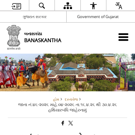
ગુજરાત સરકાર
Government of Gujarat
બનાસકાંઠા
BANASKANTHA
હોમ
દસ્તાવેજ
જાના નં.૪૬-૨૦૨૬ માહે.૦૪-૨૦૨૬ તા.૧૬.૪.૨૬ થી ૩૦.૪.૨૬
હથિયારબંધિ જાહેરનામું