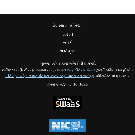
વેબસાઇટ નીતિઓ
સહાય
સંપર્ક
અભિપ્રાય
જીલ્લા વહીવટ દ્વારા માલિકીની સામગ્રી
© જિલ્લા વહીવટી તંત્ર, બનાસકાંઠા ,
નેશનલ ઇન્ફોર્મેટિક્સ સેન્ટર
દ્વારા વિકસિત અને હોસ્ટેડ,
મિનિસ્ટ્રી ઓફ ઇલેક્ટ્રોનિક્સ એન્ડ ઇન્ફોરમેશન ટચનોલોજી
, ગોવેર્નમેન્ટ ઓફ ઇન્ડિયા
છેલ્લે અપડેટ:
Jul 20, 2026