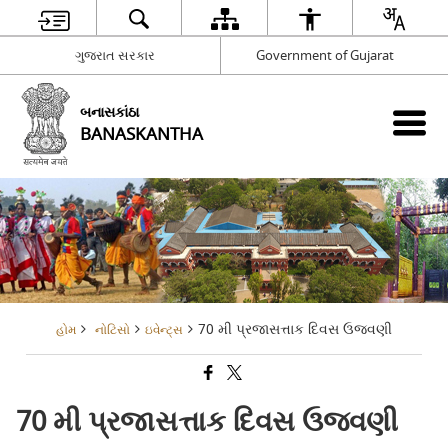
ગુજરાત સરકાર
Government of Gujarat
બનાસકાંઠા
BANASKANTHA
70 મી પ્રજાસત્તાક દિવસ ઉજવણી
હોમ
નોટિસો
ઇવેન્ટ્સ
70 મી પ્રજાસત્તાક દિવસ ઉજવણી