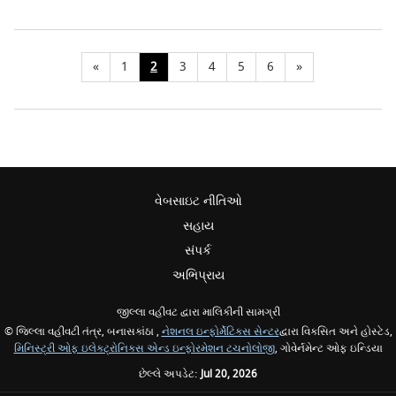
«
1
2
3
4
5
6
»
વેબસાઇટ નીતિઓ
સહાય
સંપર્ક
અભિપ્રાય
જીલ્લા વહીવટ દ્વારા માલિકીની સામગ્રી
© જિલ્લા વહીવટી તંત્ર, બનાસકાંઠા ,
નેશનલ ઇન્ફોર્મેટિક્સ સેન્ટર
દ્વારા વિકસિત અને હોસ્ટેડ,
મિનિસ્ટ્રી ઓફ ઇલેક્ટ્રોનિક્સ એન્ડ ઇન્ફોરમેશન ટચનોલોજી
, ગોવેર્નમેન્ટ ઓફ ઇન્ડિયા
છેલ્લે અપડેટ:
Jul 20, 2026