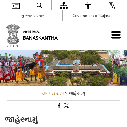
ગુજરાત સરકાર
Government of Gujarat
બનાસકાંઠા
BANASKANTHA
જાહેરનામું
હોમ
દસ્તાવેજ
જાહેરનામું