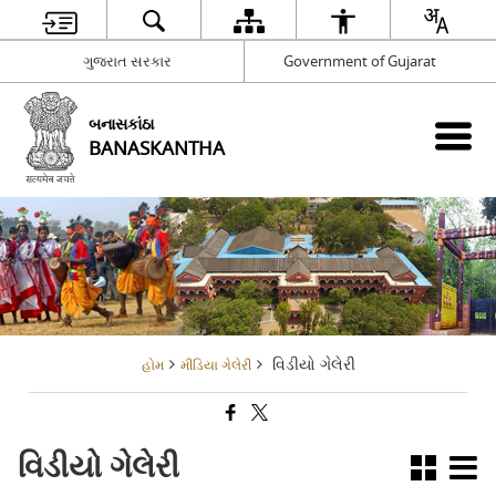
ગુજરાત સરકાર
Government of Gujarat
બનાસકાંઠા
BANASKANTHA
વિડીયો ગેલેરી
હોમ
મીડિયા ગેલેરી
વિડીયો ગેલેરી