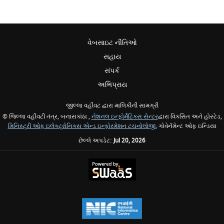
વેબસાઇટ નીતિઓ
સહાય
સંપર્ક
અભિપ્રાય
જીલ્લા વહીવટ દ્વારા માલિકીની સામગ્રી
© જિલ્લા વહીવટી તંત્ર, બનાસકાંઠા ,
નેશનલ ઇન્ફોર્મેટિક્સ સેન્ટર
દ્વારા વિકસિત અને હોસ્ટેડ,
મિનિસ્ટ્રી ઓફ ઇલેક્ટ્રોનિક્સ એન્ડ ઇન્ફોરમેશન ટચનોલોજી
, ગોવેર્નમેન્ટ ઓફ ઇન્ડિયા
છેલ્લે અપડેટ:
Jul 20, 2026