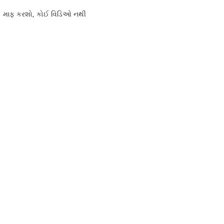
માફ કરશો, કોઈ વિડિઓ નથી