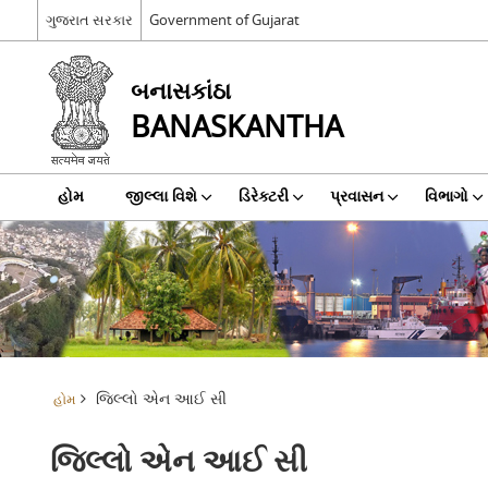
ગુજરાત સરકાર
Government of Gujarat
બનાસકાંઠા
BANASKANTHA
હોમ
જીલ્લા વિશે
ડિરેક્ટરી
પ્રવાસન
વિભાગો
જિલ્લો એન આઈ સી
હોમ
જિલ્લો એન આઈ સી