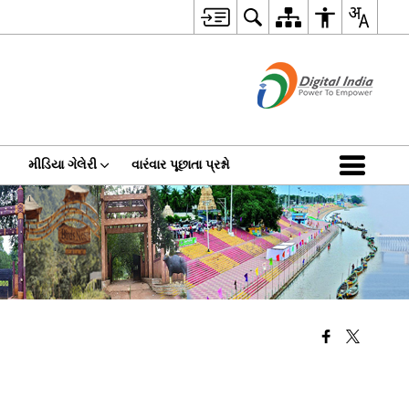
મીડિયા ગેલેરી
વારંવાર પૂછાતા પ્રશ્નો