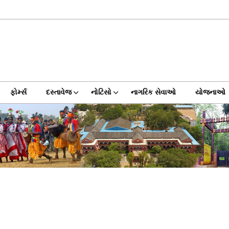
ફોર્મ્સ
દસ્તાવેજ
નોટિસો
નાગરિક સેવાઓ
યોજનાઓ